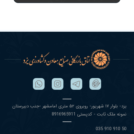
یزد- بلوار ١٧ شهریور- روبروی ۵٢ متری امامشهر -جنب دبیرستان
نمونه ملک ثابت - کدپستی 8916965911
50 910 910 035