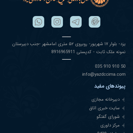
یزد- بلوار ١٧ شهریور- روبروی ۵٢ متری امامشهر -جنب دبیرستان
نمونه ملک ثابت - کدپستی 8916965911
50 910 910 035
info@yazdccima.com
پیوندهای مفید
دبیرخانه مجازی
سایت خبری اتاق
شورای گفتگو
مرکز داوری