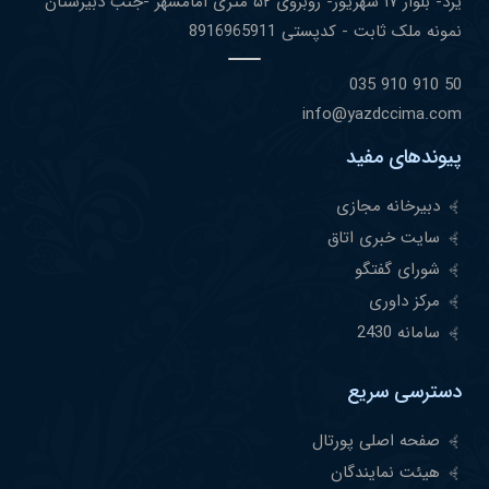
یزد- بلوار ١٧ شهریور- روبروی ۵٢ متری امامشهر -جنب دبیرستان
نمونه ملک ثابت - کدپستی 8916965911
50 910 910 035
info@yazdccima.com
پیوندهای مفید
دبیرخانه مجازی
سایت خبری اتاق
شورای گفتگو
مرکز داوری
سامانه 2430
دسترسی سریع
صفحه اصلی پورتال
هیئت نمایندگان