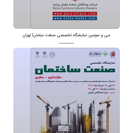
سی و سومین نمایشگاه تخصصی صنعت مبلمان| تهران