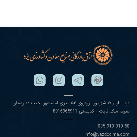
یزد- بلوار ١٧ شهریور- روبروی ۵٢ متری امامشهر -جنب دبیرستان
نمونه ملک ثابت - کدپستی 8916965911
50 910 910 035
info@yazdccima.com