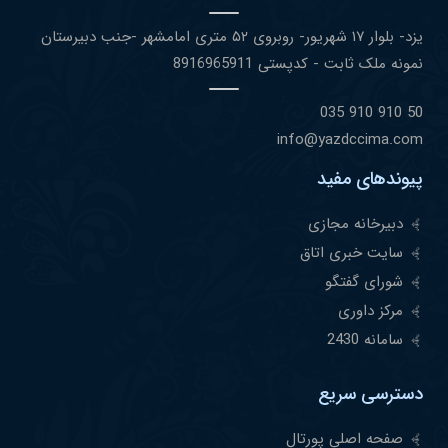
یزد- بلوار ١٧ شهریور- روبروی ۵٢ متری امامشهر -جنب دبیرستان
نمونه ملک ثابت - کدپستی 8916965911
50 910 910 035
info@yazdccima.com
پیوندهای مفید
دبیرخانه مجازی
سایت خبری اتاق
شورای گفتگو
مرکز داوری
سامانه 2430
دسترسی سریع
صفحه اصلی پورتال