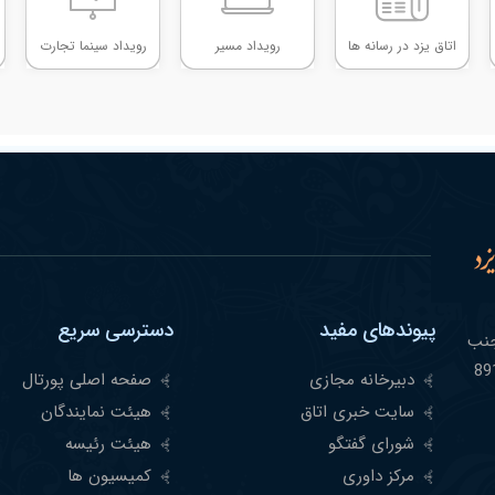
اتاق یزد در رسانه ها
رویداد مسیر
رویداد سینما تجارت
پیوندهای مفید
دسترسی سریع
مشهر -جنب
دبیرخانه مجازی
صفحه اصلی پورتال
سایت خبری اتاق
هیئت نمایندگان
شورای گفتگو
هیئت رئیسه
مرکز داوری
کمیسیون ها