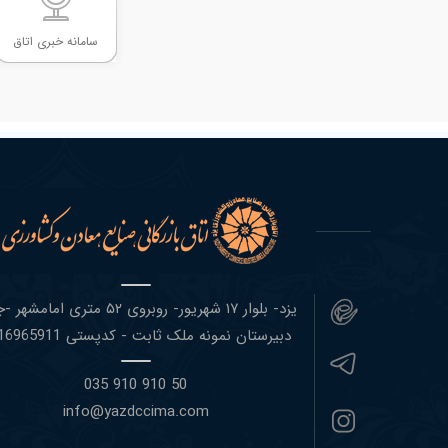
سامانه خبری اتاق
یزد- بلوار ١٧ شهریور- روبروی ۵٢ متری اما
دبیرستان نمونه ملک ثابت - کدپستی 8916965911
50 910 910 035
info@yazdccima.com