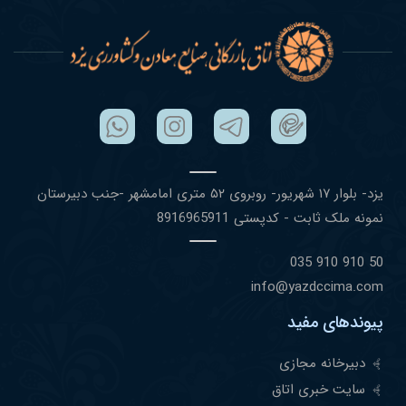
یزد- بلوار ١٧ شهریور- روبروی ۵٢ متری امامشهر -جنب دبیرستان
نمونه ملک ثابت - کدپستی 8916965911
50 910 910 035
info@yazdccima.com
پیوندهای مفید
دبیرخانه مجازی
سایت خبری اتاق