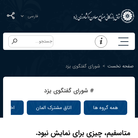
صفحه نخست
>
شورای گفتگوی یزد
# شورای گفتگوی یزد
همه گروه ها
اتاق مشترک المان
اخبار ا
متاسفیم، چیزی برای نمایش نبود.