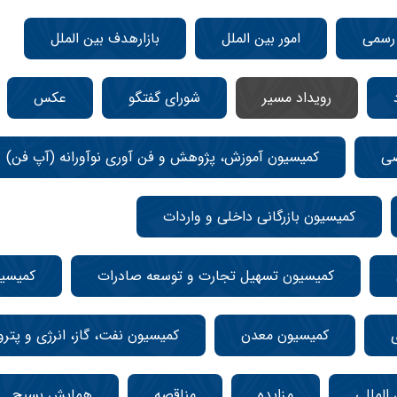
 رسمی
امور بین الملل
بازارهدف بین الملل
رویداد مسیر
شورای گفتگو
عکس
صی
کمیسیون آموزش، پژوهش و فن آوری نوآورانه (آپ فن)
کمیسیون بازرگانی داخلی و واردات
کمیسیون تسهیل تجارت و توسعه صادرات
کمیسی
کمیسیون معدن
کمیسیون نفت، گاز، انرژی و پتر
المللی
مزایده
مناقصه
همایش بسیج