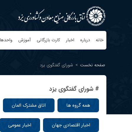
خانه
درباره
اخبار
کارت بازرگانی
آموزش
واحدها
صفحه نخست
>
شورای گفتگوی یزد
# شورای گفتگوی یزد
همه گروه ها
اتاق مشترک المان
اخبار اقتصادی جهان
اخبار عمومی