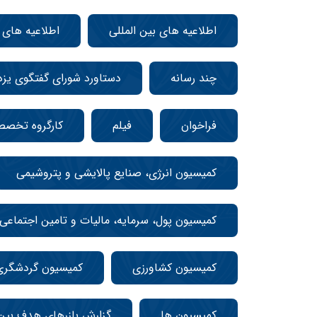
اطلاعیه های بین المللی
اطلاعیه های
چند رسانه
دستاورد شورای گفتگوی یزد
فراخوان
فیلم
کارگروه تخص
کمیسیون انرژی، صنایع پالایشی و پتروشیمی
کمیسیون پول، سرمایه، مالیات و تامین اجتماعی
کمیسیون کشاورزی
کمیسیون گردشگری
کمیسیون ها
گزارش بازرهای هدف بین 