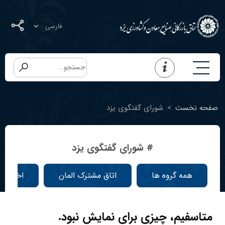
صفحه نخست
>
شورای گفتگوی یزد
# شورای گفتگوی یزد
همه گروه ها
اتاق مشترک المان
اخبار ا
متاسفیم، چیزی برای نمایش نبود.