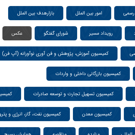
 رسمی
امور بین الملل
بازارهدف بین الملل
رویداد مسیر
شورای گفتگو
عکس
صی
کمیسیون آموزش، پژوهش و فن آوری نوآورانه (آپ فن)
کمیسیون بازرگانی داخلی و واردات
کمیسیون تسهیل تجارت و توسعه صادرات
کمیسی
کمیسیون معدن
کمیسیون نفت، گاز، انرژی و پتر
المللی
مزایده
مناقصه
همایش بسیج