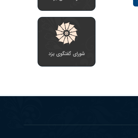
شورای گفتگوی یزد