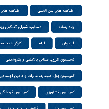
اطلاعیه های بین المللی
اطلاعیه های
چند رسانه
دستاورد شورای گفتگوی یزد
فراخوان
فیلم
کارگروه تخص
کمیسیون انرژی، صنایع پالایشی و پتروشیمی
کمیسیون پول، سرمایه، مالیات و تامین اجتماعی
کمیسیون کشاورزی
کمیسیون گردشگری
کمیسیون ها
گزارش بازرهای هدف بین 