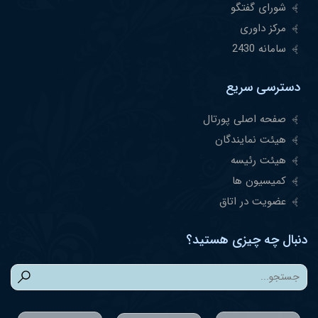
شورای گفتگو
مرکز داوری
سامانه 2430
دسترسی سریع
صفحه اصلی پورتال
هیئت نمایندگان
هیئت رئیسه
کمیسیون ها
عضویت در اتاق
دنبال چه چیزی هستید؟