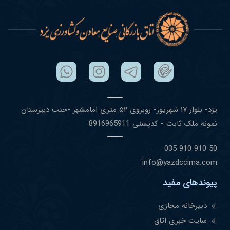
یزد- بلوار ١٧ شهریور- روبروی ۵٢ متری امامشهر -جنب دبیرستان
نمونه ملک ثابت - کدپستی 8916965911
50 910 910 035
info@yazdccima.com
پیوندهای مفید
دبیرخانه مجازی
سایت خبری اتاق