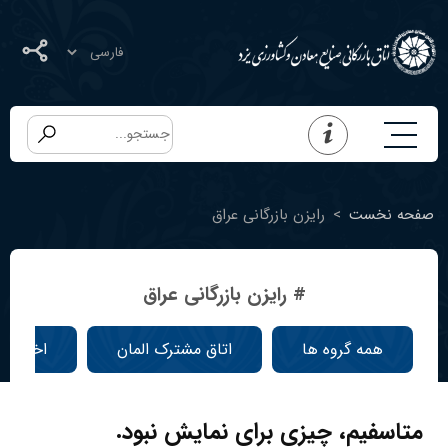
صفحه نخست
>
رایزن بازرگانی عراق
# رایزن بازرگانی عراق
همه گروه ها
اتاق مشترک المان
اخبار ا
متاسفیم، چیزی برای نمایش نبود.