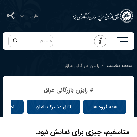
صفحه نخست
>
رایزن بازرگانی عراق
# رایزن بازرگانی عراق
همه گروه ها
اتاق مشترک المان
اخبار ا
متاسفیم، چیزی برای نمایش نبود.