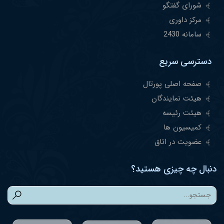
شورای گفتگو
مرکز داوری
سامانه 2430
دسترسی سریع
صفحه اصلی پورتال
هیئت نمایندگان
هیئت رئیسه
کمیسیون ها
عضویت در اتاق
دنبال چه چیزی هستید؟