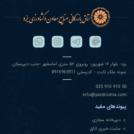
یزد- بلوار ١٧ شهریور- روبروی ۵٢ متری امامشهر -جنب دبیرستان
نمونه ملک ثابت - کدپستی 8916965911
50 910 910 035
info@yazdccima.com
پیوندهای مفید
دبیرخانه مجازی
سایت خبری اتاق