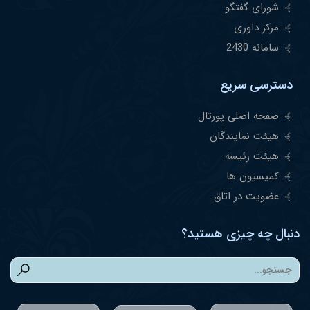
شورای گفتگو
مرکز داوری
سامانه 2430
دسترسی سریع
صفحه اصلی پورتال
هیئت نمایندگان
هیئت رئیسه
کمیسیون ها
عضویت در اتاق
دنبال چه چیزی هستید؟