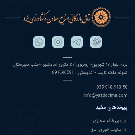
یزد- بلوار ١٧ شهریور- روبروی ۵٢ متری امامشهر -جنب دبیرستان
نمونه ملک ثابت - کدپستی 8916965911
50 910 910 035
info@yazdccima.com
پیوندهای مفید
دبیرخانه مجازی
سایت خبری اتاق