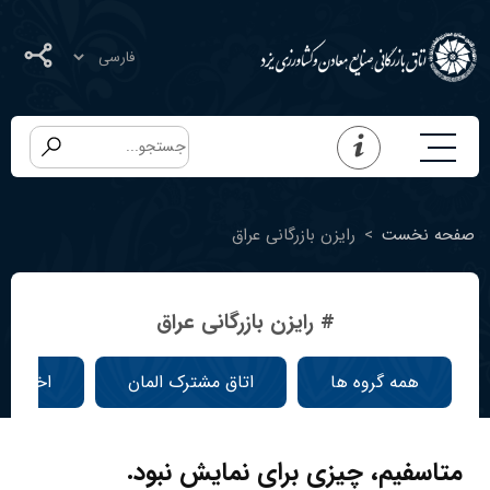
صفحه نخست
>
رایزن بازرگانی عراق
# رایزن بازرگانی عراق
همه گروه ها
اتاق مشترک المان
اخبار ا
متاسفیم، چیزی برای نمایش نبود.