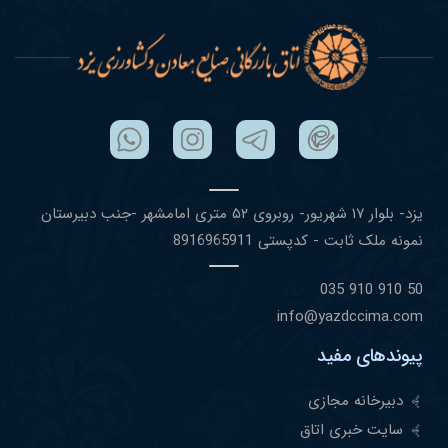
یزد- بلوار ١٧ شهریور- روبروی ۵٢ متری امامشهر -جنب دبیرستان
نمونه ملک ثابت - کدپستی 8916965911
50 910 910 035
info@yazdccima.com
پیوندهای مفید
دبیرخانه مجازی
سایت خبری اتاق