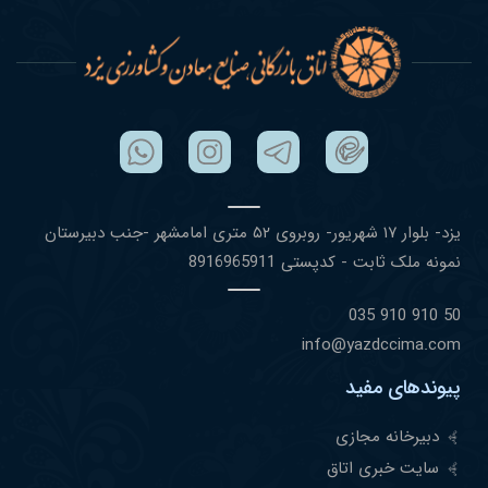
یزد- بلوار ١٧ شهریور- روبروی ۵٢ متری امامشهر -جنب دبیرستان
نمونه ملک ثابت - کدپستی 8916965911
50 910 910 035
info@yazdccima.com
پیوندهای مفید
دبیرخانه مجازی
سایت خبری اتاق