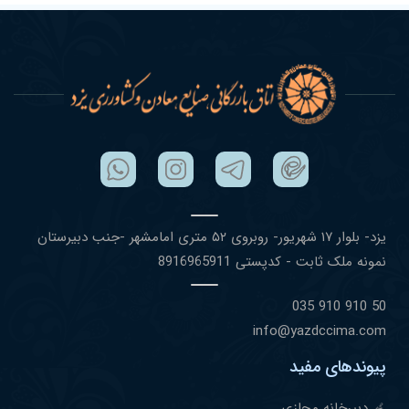
یزد- بلوار ١٧ شهریور- روبروی ۵٢ متری امامشهر -جنب دبیرستان
نمونه ملک ثابت - کدپستی 8916965911
50 910 910 035
info@yazdccima.com
پیوندهای مفید
دبیرخانه مجازی