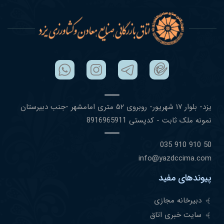
یزد- بلوار ١٧ شهریور- روبروی ۵٢ متری امامشهر -جنب دبیرستان
نمونه ملک ثابت - کدپستی 8916965911
50 910 910 035
info@yazdccima.com
پیوندهای مفید
دبیرخانه مجازی
سایت خبری اتاق