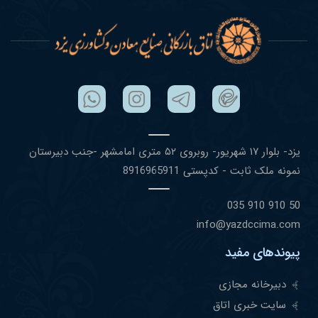
یزد- بلوار ١٧ شهریور- روبروی ۵٢ متری امامشهر -جنب دبیرستان
نمونه ملک ثابت - کدپستی 8916965911
50 910 910 035
info@yazdccima.com
پیوندهای مفید
دبیرخانه مجازی
سایت خبری اتاق