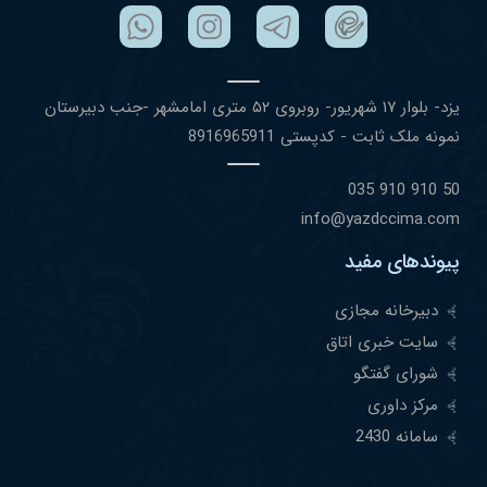
یزد- بلوار ١٧ شهریور- روبروی ۵٢ متری امامشهر -جنب دبیرستان
نمونه ملک ثابت - کدپستی 8916965911
50 910 910 035
info@yazdccima.com
پیوندهای مفید
دبیرخانه مجازی
سایت خبری اتاق
شورای گفتگو
مرکز داوری
سامانه 2430