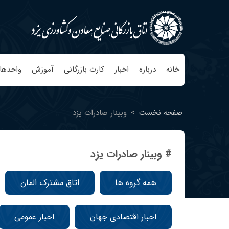
خانه
درباره
اخبار
کارت بازرگانی
آموزش
واحدها
صفحه نخست
>
وبینار صادرات یزد
# وبینار صادرات یزد
همه گروه ها
اتاق مشترک المان
اخبار اقتصادی جهان
اخبار عمومی