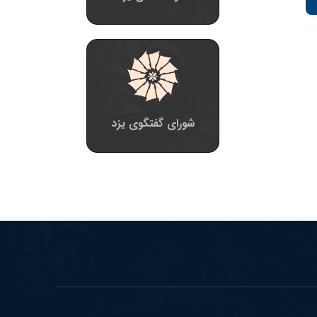
شورای گفتگوی یزد