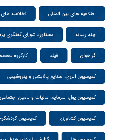
اطلاعیه های بین المللی
اطلاعیه های
چند رسانه
دستاورد شورای گفتگوی یزد
فراخوان
فیلم
کارگروه تخص
کمیسیون انرژی، صنایع پالایشی و پتروشیمی
کمیسیون پول، سرمایه، مالیات و تامین اجتماعی
کمیسیون کشاورزی
کمیسیون گردشگری
کمیسیون ها
گزارش بازرهای هدف بین 