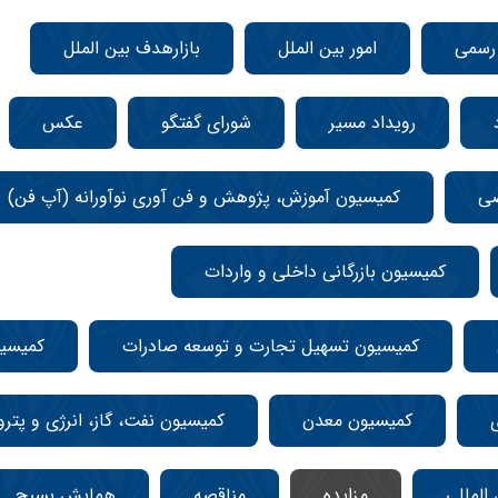
 رسمی
امور بین الملل
بازارهدف بین الملل
رویداد مسیر
شورای گفتگو
عکس
صی
کمیسیون آموزش، پژوهش و فن آوری نوآورانه (آپ فن)
کمیسیون بازرگانی داخلی و واردات
کمیسیون تسهیل تجارت و توسعه صادرات
کمیسی
کمیسیون معدن
کمیسیون نفت، گاز، انرژی و پتر
المللی
مزایده
مناقصه
همایش بسیج