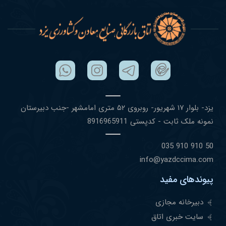
یزد- بلوار ١٧ شهریور- روبروی ۵٢ متری امامشهر -جنب دبیرستان
نمونه ملک ثابت - کدپستی 8916965911
50 910 910 035
info@yazdccima.com
پیوندهای مفید
دبیرخانه مجازی
سایت خبری اتاق