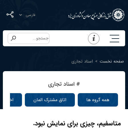
صفحه نخست
>
اسناد تجاری
# اسناد تجاری
همه گروه ها
اتاق مشترک المان
اخبار ا
متاسفیم، چیزی برای نمایش نبود.