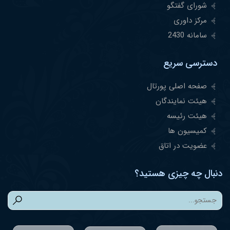
شورای گفتگو
مرکز داوری
سامانه 2430
دسترسی سریع
صفحه اصلی پورتال
هیئت نمایندگان
هیئت رئیسه
کمیسیون ها
عضویت در اتاق
دنبال چه چیزی هستید؟