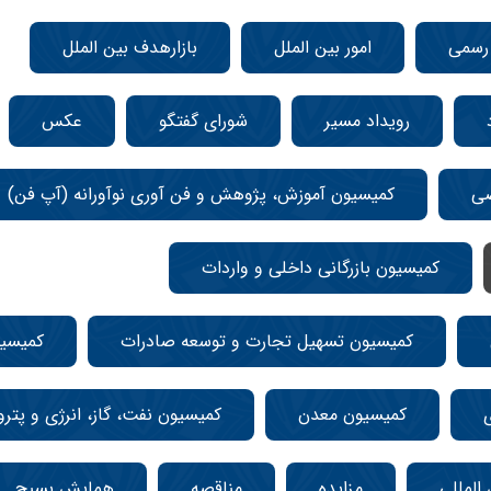
 رسمی
امور بین الملل
بازارهدف بین الملل
رویداد مسیر
شورای گفتگو
عکس
صی
کمیسیون آموزش، پژوهش و فن آوری نوآورانه (آپ فن)
کمیسیون بازرگانی داخلی و واردات
کمیسیون تسهیل تجارت و توسعه صادرات
کمیسی
کمیسیون معدن
کمیسیون نفت، گاز، انرژی و پتر
المللی
مزایده
مناقصه
همایش بسیج