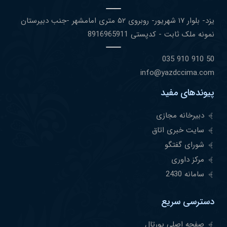
یزد- بلوار ١٧ شهریور- روبروی ۵٢ متری امامشهر -جنب دبیرستان
نمونه ملک ثابت - کدپستی 8916965911
50 910 910 035
info@yazdccima.com
پیوندهای مفید
دبیرخانه مجازی
سایت خبری اتاق
شورای گفتگو
مرکز داوری
سامانه 2430
دسترسی سریع
صفحه اصلی پورتال