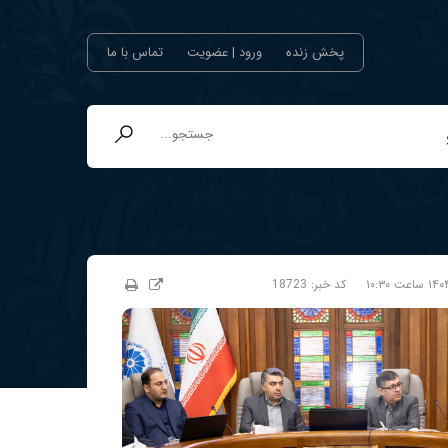
پخش زنده
ورود | عضویت
تماس با ما
کد خبر:
18723