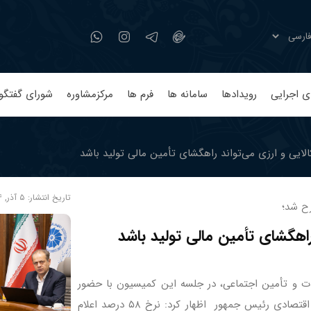
ی اجرایی
رویدادها
سامانه ها
فرم ها
مرکزمشاوره
شورای گفتگو
لایی و ارزی می‌تواند راهگشای تأمین مالی تولید باشد
تاریخ انتشار:
۵ آذر, ۱۴۰۴ ساعت ۱۰:۳۰
رح شد؛
راهگشای تأمین مالی تولید باشد
ت و تأمین اجتماعی، در جلسه‌ این کمیسیون با حضور
عضو هیات مدیره بورس کالای ایران و دستیار مشاور اقتصادی رئیس جمهور اظهار کرد: نرخ ۵۸ درصد اعلام