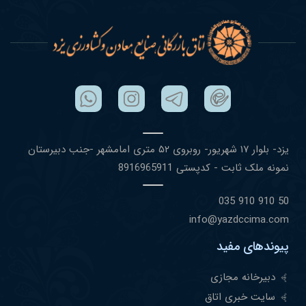
یزد- بلوار ١٧ شهریور- روبروی ۵٢ متری امامشهر -جنب دبیرستان
نمونه ملک ثابت - کدپستی 8916965911
50 910 910 035
info@yazdccima.com
پیوندهای مفید
دبیرخانه مجازی
سایت خبری اتاق