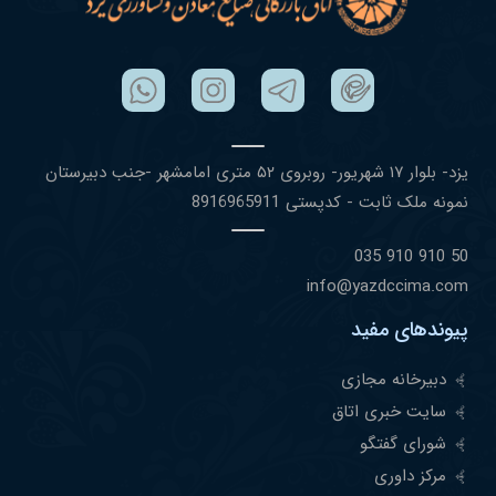
یزد- بلوار ١٧ شهریور- روبروی ۵٢ متری امامشهر -جنب دبیرستان
نمونه ملک ثابت - کدپستی 8916965911
50 910 910 035
info@yazdccima.com
پیوندهای مفید
دبیرخانه مجازی
سایت خبری اتاق
شورای گفتگو
مرکز داوری