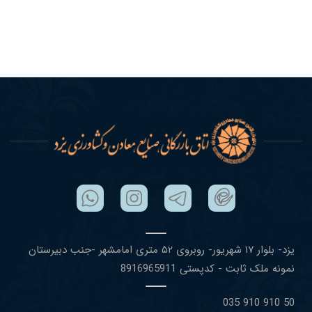
یزد- بلوار ١٧ شهریور- روبروی ۵٢ متری امامشهر -جنب دبیرستان
نمونه ملک ثابت - کدپستی 8916965911
50 910 910 035