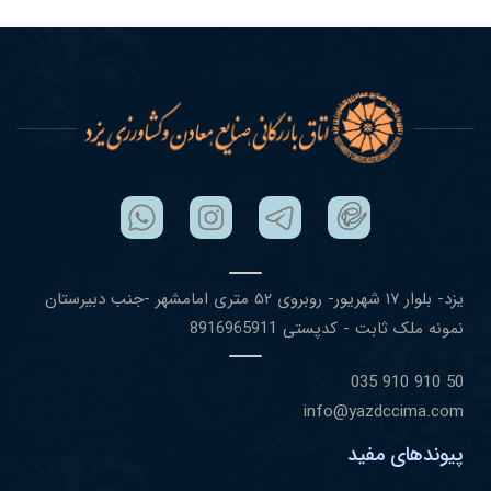
یزد- بلوار ١٧ شهریور- روبروی ۵٢ متری امامشهر -جنب دبیرستان
نمونه ملک ثابت - کدپستی 8916965911
50 910 910 035
info@yazdccima.com
پیوندهای مفید