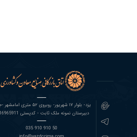
یزد- بلوار ١٧ شهریور- روبروی ۵٢ متری اما
دبیرستان نمونه ملک ثابت - کدپستی 8916965911
50 910 910 035
info@yazdccima.com