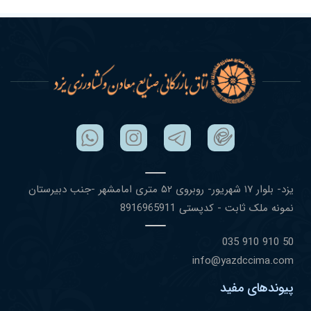
یزد- بلوار ١٧ شهریور- روبروی ۵٢ متری امامشهر -جنب دبیرستان
نمونه ملک ثابت - کدپستی 8916965911
50 910 910 035
info@yazdccima.com
پیوندهای مفید