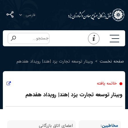
صفحه نخست
>
وبینار توسعه تجارت یزد |هند| رویداد هفدهم
خاتمه یافته
وبینار توسعه تجارت یزد |هند| رویداد هفدهم
مخاطبین:
اعضای اتاق بازرگانی