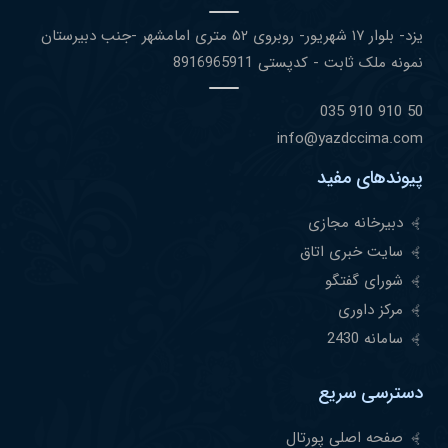
یزد- بلوار ١٧ شهریور- روبروی ۵٢ متری امامشهر -جنب دبیرستان
نمونه ملک ثابت - کدپستی 8916965911
50 910 910 035
info@yazdccima.com
پیوندهای مفید
دبیرخانه مجازی
سایت خبری اتاق
شورای گفتگو
مرکز داوری
سامانه 2430
دسترسی سریع
صفحه اصلی پورتال