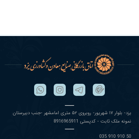
یزد- بلوار ١٧ شهریور- روبروی ۵٢ متری امامشهر -جنب دبیرستان
نمونه ملک ثابت - کدپستی 8916965911
50 910 910 035