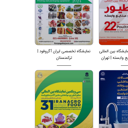
یشگاه بین المللی
نمایشگاه تخصصی ایران آگروفود |
ع وابسته | تهران
ترکمنستان