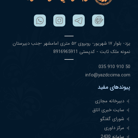
یزد- بلوار ١٧ شهریور- روبروی ۵٢ متری امامشهر -جنب دبیرستان
نمونه ملک ثابت - کدپستی 8916965911
50 910 910 035
info@yazdccima.com
پیوندهای مفید
دبیرخانه مجازی
سایت خبری اتاق
شورای گفتگو
مرکز داوری
سامانه 2430