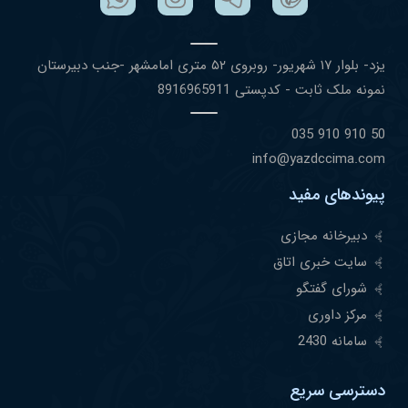
یزد- بلوار ١٧ شهریور- روبروی ۵٢ متری امامشهر -جنب دبیرستان
نمونه ملک ثابت - کدپستی 8916965911
50 910 910 035
info@yazdccima.com
پیوندهای مفید
دبیرخانه مجازی
سایت خبری اتاق
شورای گفتگو
مرکز داوری
سامانه 2430
دسترسی سریع