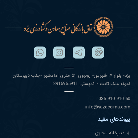
یزد- بلوار ١٧ شهریور- روبروی ۵٢ متری امامشهر -جنب دبیرستان
نمونه ملک ثابت - کدپستی 8916965911
50 910 910 035
info@yazdccima.com
پیوندهای مفید
دبیرخانه مجازی