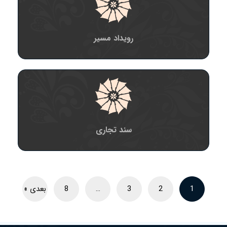
رویداد مسیر
سند تجاری
1
2
3
…
8
بعدی »