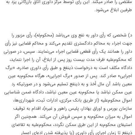
مقتضی را صادر می­کند. این رأی توسط مرکز داوری اتاق بازرگانی یزد به
طرفین ابلاغ می‌شود.
د) شخصی که رأی داور به نفع وی می‌باشد (محکوم‌له)، رأی مزبور را
جهت اجراء به محاکم دادگستری تقدیم می‌کند و محاکم قضایی نیز رأی
داور را همانند یک رأی قطعی قضایی اجراء می‌نمایند. سپس، در صورتی
که محکوم‌علیه ظرف مدت بیست روز پس از ابلاغ، آن را اجرا ننماید،
دادگاه مکلف است به درخواست ذینفع و طبق رأی داوری صادره، «برگ
اجرایی» صادر کند. پس از صدور «برگ اجرایی»، هرگاه محکوم‌به عین
معین باشد آن مال أخذ و به ذینفع تسلیم می‌شود و در صورتیکه رد
عین ممکن نباشد یا محکوم‌به عین معین نباشد، دادگاه ضمن شناسایی
اموال محکوم‌علیه (از طریق بانک مرکزی، ادارات ثبت، شهرداری‌ها،
سازمان بورس و اوراق بهادار، پلیس راهور و غیره)، اقدام به توقیف
اموال به میزان محکوم‌به و سپس فروش آن می‌کند. همچنین اگر
استیفای محکوم‌به از این طرق ممکن نگردد، محکوم‌علیه به تقاضای
ذینفع تا زمان اجرای رأی داوری (یا پذیرفته شدن ادعای اعسار