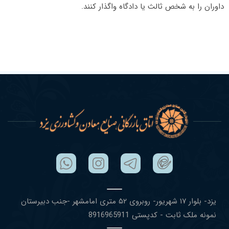
داوران را به شخص ثالث یا دادگاه واگذار کنند.
یزد- بلوار ١٧ شهریور- روبروی ۵٢ متری امامشهر -جنب دبیرستان
نمونه ملک ثابت - کدپستی 8916965911