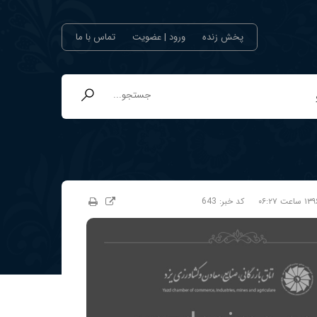
پخش زنده
ورود | عضویت
تماس با ما
کد خبر:
643