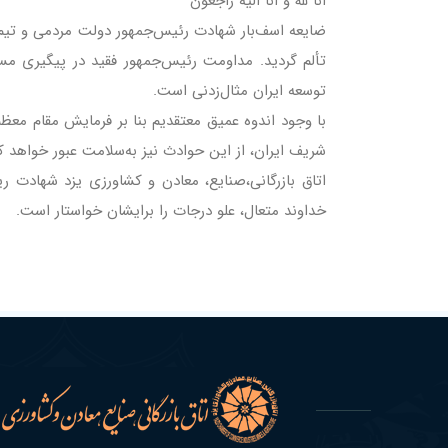
انا لله و انا الیه راجعون
ضایعه اسف‌بار شهادت رئیس‌جمهور دولت مردمی و تیم
تألم گردید. مداومت رئیس‌جمهور فقید در پیگیری مس
توسعه ایران مثال‌زدنی است.
با وجود اندوه عمیق معتقدیم بنا بر فرمایش مقام معظ
شریف ایران، از این حوادث نیز به‌سلامت عبور خواهد کر
اتاق بازرگانی،صنایع، معادن و کشاورزی یزد شهادت ری
خداوند متعال، علو درجات را برایشان خواستار است.