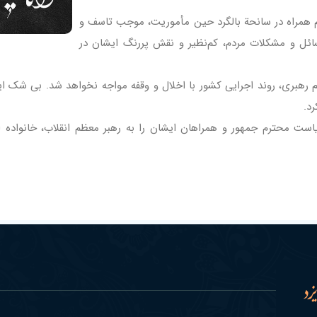
 همراه در سانحة بالگرد حین مأموریت، موجب تاسف و
ائل و مشکلات مردم، کم‌نظیر و نقش پررنگ ایشان در
م رهبری، روند اجرایی کشور با اخلال و وقفه مواجه نخواهد شد. بی شک ایر
د.
است محترم جمهور و همراهان ایشان را به رهبر معظم انقلاب، خانواده ا