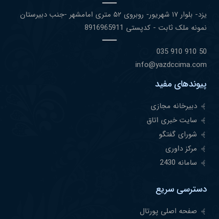
یزد- بلوار ١٧ شهریور- روبروی ۵٢ متری امامشهر -جنب دبیرستان
نمونه ملک ثابت - کدپستی 8916965911
50 910 910 035
info@yazdccima.com
پیوندهای مفید
دبیرخانه مجازی
سایت خبری اتاق
شورای گفتگو
مرکز داوری
سامانه 2430
دسترسی سریع
صفحه اصلی پورتال