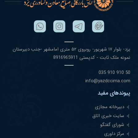
یزد- بلوار ١٧ شهریور- روبروی ۵٢ متری امامشهر -جنب دبیرستان
نمونه ملک ثابت - کدپستی 8916965911
50 910 910 035
info@yazdccima.com
پیوندهای مفید
دبیرخانه مجازی
سایت خبری اتاق
شورای گفتگو
مرکز داوری