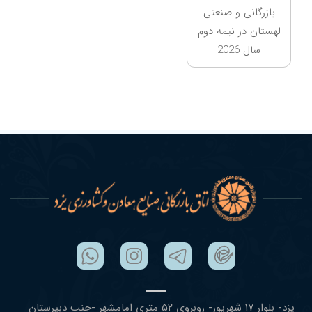
بازرگانی و صنعتی
لهستان در نیمه دوم
سال 2026
یزد- بلوار ١٧ شهریور- روبروی ۵٢ متری امامشهر -جنب دبیرستان