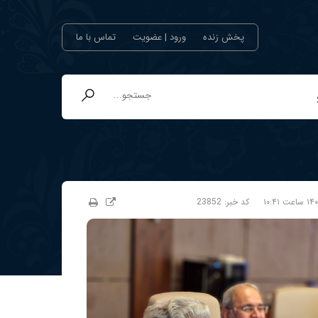
پخش زنده
ورود | عضویت
تماس با ما
کد خبر:
23852