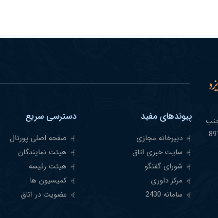
پیوندهای مفید
دسترسی سریع
مشهر -جنب
دبیرخانه مجازی
صفحه اصلی پورتال
سایت خبری اتاق
هیئت نمایندگان
شورای گفتگو
هیئت رئیسه
مرکز داوری
کمیسیون ها
سامانه 2430
عضویت در اتاق