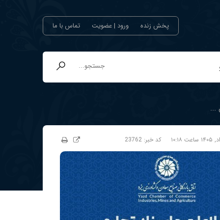
پخش زنده
ورود | عضویت
تماس با ما
..
کد خبر:
23762