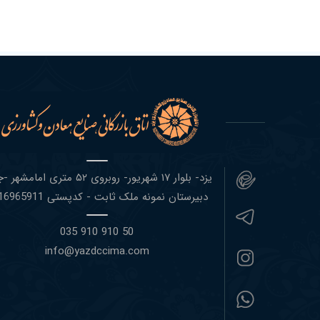
یزد- بلوار ١٧ شهریور- روبروی ۵٢ متری اما
دبیرستان نمونه ملک ثابت - کدپستی 8916965911
50 910 910 035
info@yazdccima.com