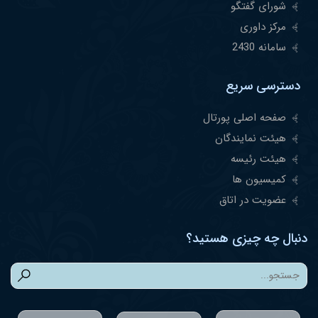
شورای گفتگو
مرکز داوری
سامانه 2430
دسترسی سریع
صفحه اصلی پورتال
هیئت نمایندگان
هیئت رئیسه
کمیسیون ها
عضویت در اتاق
دنبال چه چیزی هستید؟