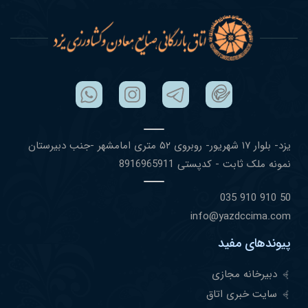
یزد- بلوار ١٧ شهریور- روبروی ۵٢ متری امامشهر -جنب دبیرستان
نمونه ملک ثابت - کدپستی 8916965911
50 910 910 035
info@yazdccima.com
پیوندهای مفید
دبیرخانه مجازی
سایت خبری اتاق