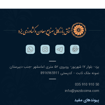
یزد- بلوار ١٧ شهریور- روبروی ۵٢ متری امامشهر -جنب دبیرستان
نمونه ملک ثابت - کدپستی 8916965911
50 910 910 035
info@yazdccima.com
پیوندهای مفید