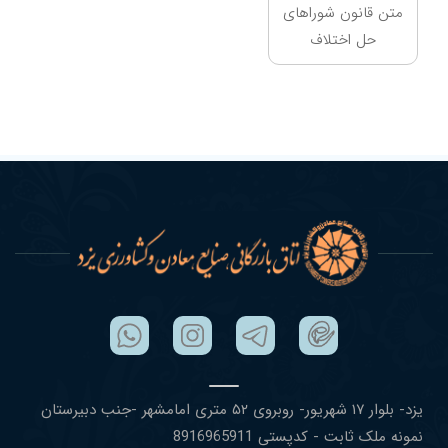
متن قانون شوراهای
حل اختلاف
یزد- بلوار ١٧ شهریور- روبروی ۵٢ متری امامشهر -جنب دبیرستان
نمونه ملک ثابت - کدپستی 8916965911