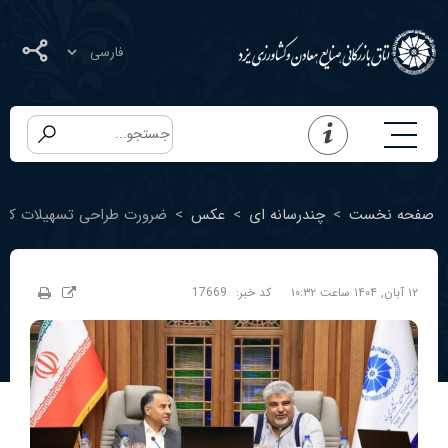
صفحه نخست
>
چندرسانه ای
>
عکس
>
ضرورت طراحی تسهیلات کوتاه
۱۲ آبان, ۱۴۰۴ ساعت ۱۰:۳۲
کد خبر:
17669