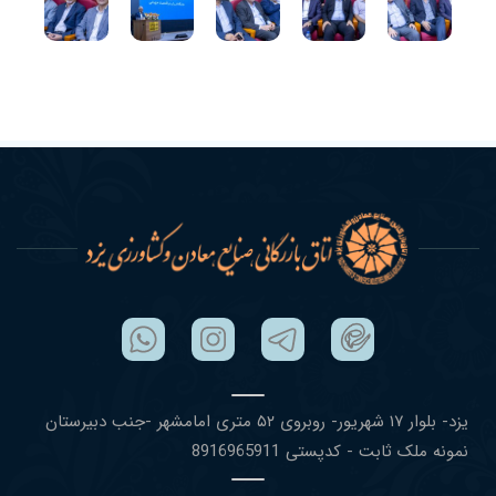
یزد- بلوار ١٧ شهریور- روبروی ۵٢ متری امامشهر -جنب دبیرستان
نمونه ملک ثابت - کدپستی 8916965911