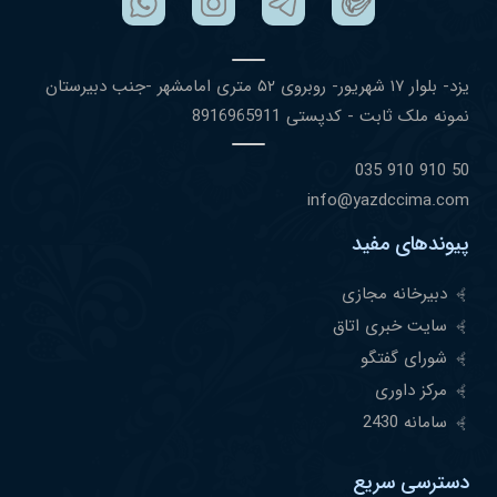
یزد- بلوار ١٧ شهریور- روبروی ۵٢ متری امامشهر -جنب دبیرستان
نمونه ملک ثابت - کدپستی 8916965911
50 910 910 035
info@yazdccima.com
پیوندهای مفید
دبیرخانه مجازی
سایت خبری اتاق
شورای گفتگو
مرکز داوری
سامانه 2430
دسترسی سریع